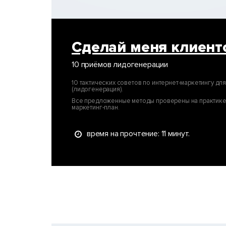
Сделай меня клиент
10 приёмов лидогенерации
10 тактических советов по интернет-маркетингу дл
(лидогенерация).
Все предложенные методы проверены на практике 
маркетинг-план.
время на прочтение: 11 минут.