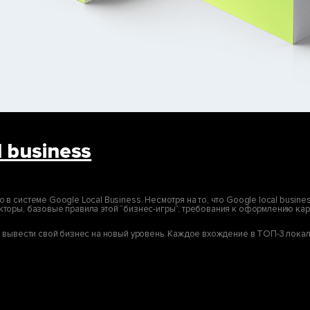
l business
 системе Google Local Business. Несмотря на то, что Google local busine
торы, базовые правила этой “бизнес-игры”, требования к оформлению кар
 вывести свой бизнес на новый уровень. Каждое вхождение в ТОП-3 локал