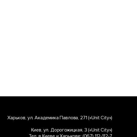
Харьков, ул. Академика Павлова, 271 («Unit City»)
Киев, ул. Дорогожицкая, 3 («Unit City»)
Тел. в Киеве и Харькове:
(067) 112-112-7