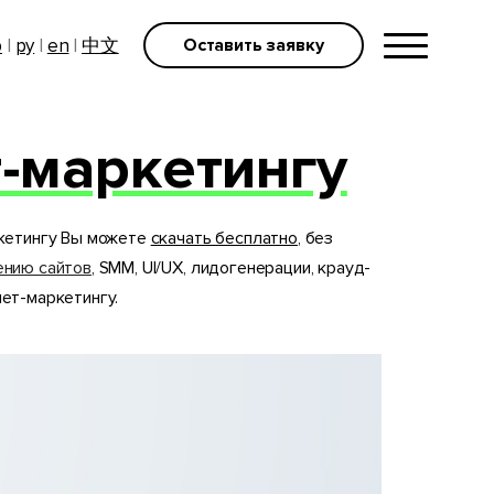
р
|
ру
|
en
|
中文
Оставить заявку
-маркетингу
ркетингу Вы можете
скачать бесплатно
, без
нию сайтов
, SMM, UI/UX, лидогенерации, крауд-
ет-маркетингу.