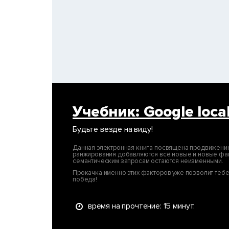
Учебник: Google loca
Будьте везде на виду!
Данная электронная книга посвящена продвижению в
ранжирования добавляются всё новые и новые фак
семантическим запросам остаются неизменными.
Прокачка именно этих факторов уже позволит тебе
победа!
время на прочтение: 15 минут.