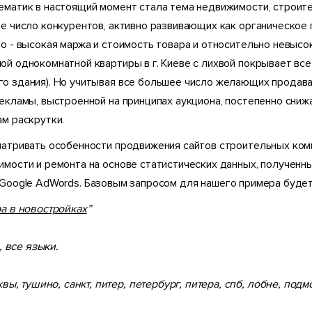
ематик в настоящий момент стала тема недвижимости, строите
е число конкурентов, активно развивающих как органическое 
о - высокая маржа и стоимость товара и относительно невысо
й однокомнатной квартиры в г. Киеве с лихвой покрывает все
о здания). Но учитывая все большее число желающих продава
екламы, выстроенной на принципах аукциона, постепенно сниж
м раскрутки.
матривать особенности продвижения сайтов строительных комп
мости и ремонта на основе статистических данных, полученных
 Google AdWords. Базовым запросом для нашего примера будет
а в новостройках
”
, все языки.
квы, тушино, санкт, питер, петербург, питера, спб, лобне, под