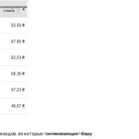
реходов, из которых
“скликивающих” Вашу