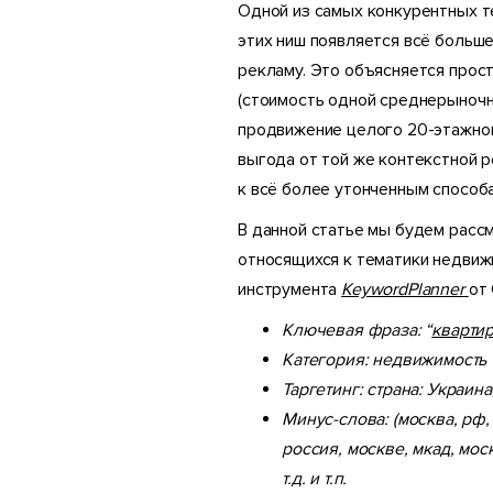
Одной из самых конкурентных т
этих ниш появляется всё больше
рекламу. Это объясняется прост
(стоимость одной среднерыночно
продвижение целого 20-этажног
выгода от той же контекстной р
к всё более утонченным способа
В данной статье мы будем расс
относящихся к тематики недвижи
инструмента
KeywordPlanner
от
Ключевая фраза: “
квартир
Категория: недвижимость
Таргетинг: страна: Украина
Минус-слова: (москва, рф,
россия, москве, мкад, мос
т.д. и т.п.