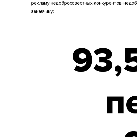
рекламу недобросовестных конкурентов, недо
заказчику:
93,
п