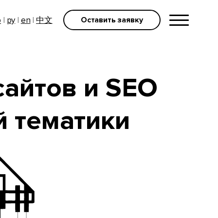
р
|
ру
|
en
|
中文
Оставить заявку
айтов и SEO
й тематики