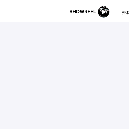
SHOWREEL
ук