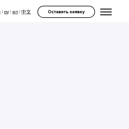
р
|
ру
|
en
|
中文
Оставить заявку