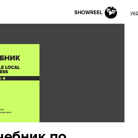
SHOWREEL
ук
чебник по