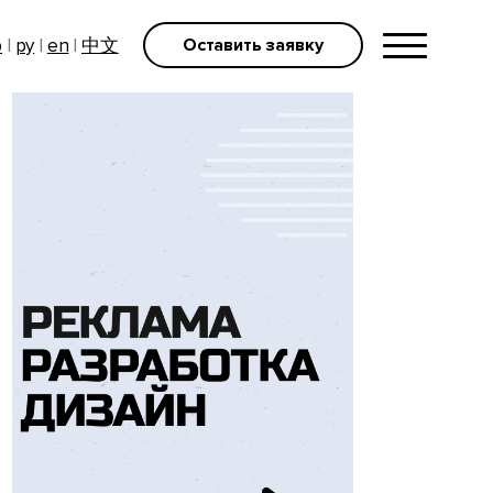
р
|
ру
|
en
|
中文
Оставить заявку