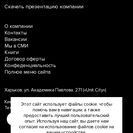
Скачать презентацию компании
О компании
Контакты
Вакансии
Мы в СМИ
Книги
Договор оферты
Конфеденциальность
Полное меню сайта
Харьков, ул. Академика Павлова, 271 («Unit City»)
Киев, ул. Дорогожицкая, 3 («Unit City»)
Этот сайт использует файлы cookie, чтобы
Тел. в Киеве и Харькове:
(067) 112-112-7
помочь вам в навигации, а также
предоставить лучший пользовательский
опыт. Используя наш сайт, вы даете нам
согласие на использование файлов cookie на
вашем устройстве.