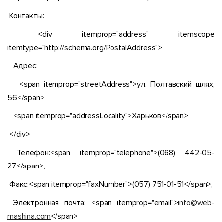
Контакты:
<div itemprop="address" itemscope
itemtype="http://schema.org/PostalAddress">
Адрес:
<span itemprop="streetAddress">ул. Полтавский шлях,
56</span>
<span itemprop="addressLocality">Харьков</span>,
</div>
Телефон:<span itemprop="telephone">(068) 442-05-
27</span>,
Факс:<span itemprop="faxNumber">(057) 751-01-51</span>,
Электронная почта: <span itemprop="email">
info@web-
mashina.com
</span>